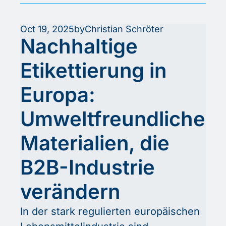
Regulierungsbehörden – um 
Verpackungen zu entwickeln, 
Oct 19, 2025
by
Christian Schröter
die die Umweltbelastung 
Nachhaltige 
minimieren. Etiketten, oft 
Etikettierung in 
übersehen, sind dabei ein 
entscheidender Bestandteil 
Europa: 
dieser Verpackungen.
Umweltfreundliche 
Materialien, die 
B2B-Industrie 
verändern
In der stark regulierten europäischen 