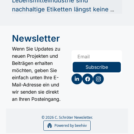
Lebensmittelindustrie sind 
nachhaltige Etiketten längst keine 
Option mehr, sondern eine 
Notwendigkeit. Umweltfreundliche 
Materialien und innovative Lösungen 
Newsletter
prägen heute Produktion, 
Wenn Sie Updates zu 
Beschaffung und Compliance – und 
neuen Projekten und 
Unternehmen wie C. Schröter 
Beiträgen erhalten 
Subscribe
möchten, geben Sie 
gestalten diesen Wandel aktiv mit.
einfach unten Ihre E-
Mail-Adresse ein und 
wir senden sie direkt 
an Ihren Posteingang.
© 2026 C. Schröter Newsletter.
Powered by beehiiv