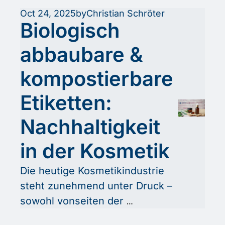
Besonders im europäischen Markt 
Oct 24, 2025
by
Christian Schröter
wird ökologische Konformität 
Biologisch 
zunehmend zum unverzichtbaren 
abbaubare & 
Standard in Verpackung und 
Etikettierung.
kompostierbare 
Etiketten: 
Nachhaltigkeit 
in der Kosmetik
Die heutige Kosmetikindustrie 
steht zunehmend unter Druck – 
sowohl vonseiten der 
Verbraucher als auch der 