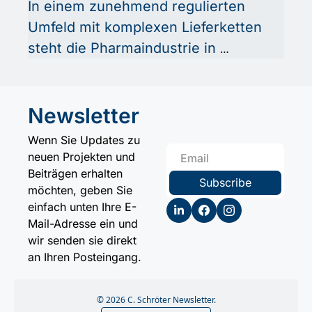
In einem zunehmend regulierten 
Umfeld mit komplexen Lieferketten 
steht die Pharmaindustrie in 
Deutschland und Europa vor großen 
Herausforderungen in Bezug auf 
Rückverfolgbarkeit, Authentizität 
Newsletter
und betriebliche Effizienz. In 
Wenn Sie Updates zu 
diesem Kontext erweisen sich 
neuen Projekten und 
Smart Labels als innovative Lösung: 
Beiträgen erhalten 
Subscribe
möchten, geben Sie 
Sie integrieren Technologien wie 
einfach unten Ihre E-
RFID, NFC und digitale Sensoren, 
Mail-Adresse ein und 
um Prozesse zu optimieren und die 
wir senden sie direkt 
Patientensicherheit zu 
an Ihren Posteingang.
gewährleisten.
© 2026 C. Schröter Newsletter.